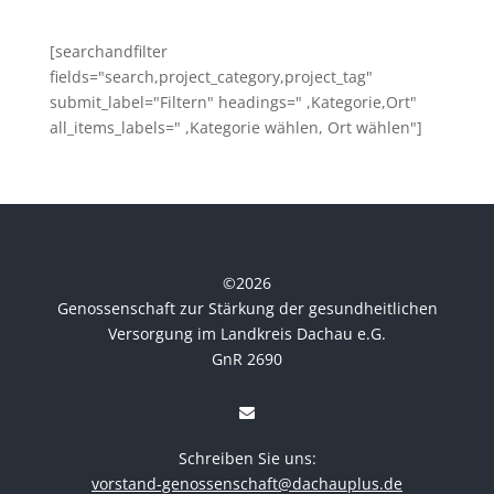
[searchandfilter
fields="search,project_category,project_tag"
submit_label="Filtern" headings=" ,Kategorie,Ort"
all_items_labels=" ,Kategorie wählen, Ort wählen"]
©
2026
Genossenschaft zur Stärkung der gesundheitlichen
Versorgung im Landkreis Dachau e.G.
GnR 2690
Schreiben Sie uns:
vorstand-genossenschaft@dachauplus.de