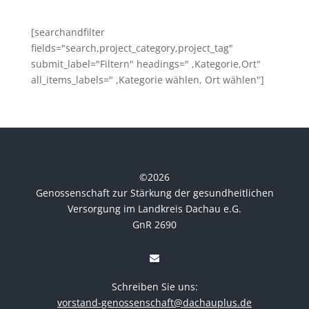
[searchandfilter
fields="search,project_category,project_tag"
submit_label="Filtern" headings=" ,Kategorie,Ort"
all_items_labels=" ,Kategorie wählen, Ort wählen"]
©
2026
Genossenschaft zur Stärkung der gesundheitlichen
Versorgung im Landkreis Dachau e.G.
GnR 2690
Schreiben Sie uns:
vorstand-genossenschaft@dachauplus.de