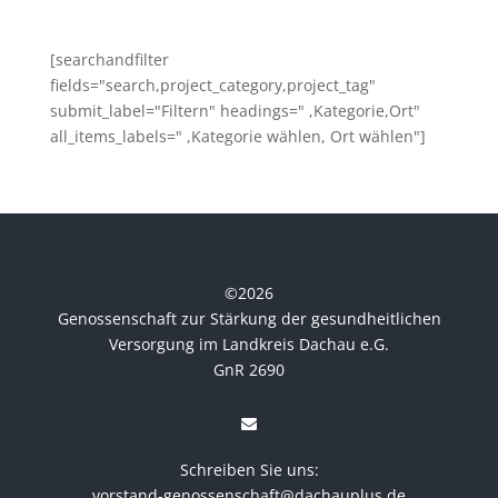
[searchandfilter
fields="search,project_category,project_tag"
submit_label="Filtern" headings=" ,Kategorie,Ort"
all_items_labels=" ,Kategorie wählen, Ort wählen"]
©
2026
Genossenschaft zur Stärkung der gesundheitlichen
Versorgung im Landkreis Dachau e.G.
GnR 2690
Schreiben Sie uns:
vorstand-genossenschaft@dachauplus.de