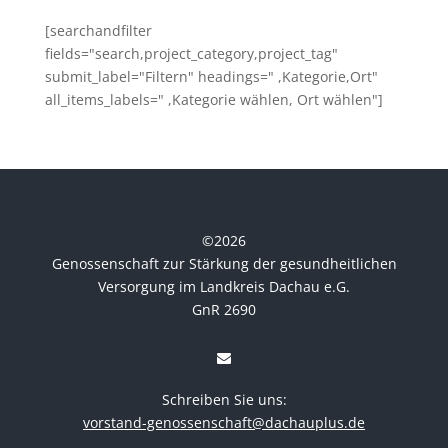
[searchandfilter
fields="search,project_category,project_tag"
submit_label="Filtern" headings=" ,Kategorie,Ort"
all_items_labels=" ,Kategorie wählen, Ort wählen"]
©
2026
Genossenschaft zur Stärkung der gesundheitlichen
Versorgung im Landkreis Dachau e.G.
GnR 2690
Schreiben Sie uns:
vorstand-genossenschaft@dachauplus.de