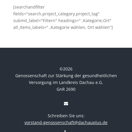
[searchandfilter
fields="search,project_category,project_tag"
submit_label="Filtern" headings=" ,Kategorie,Ort"
all_items_labels=" ,Kategorie wählen, Ort wählen"]
©
2026
Genossenschaft zur Stärkung der gesundheitlichen
Versorgung im Landkreis Dachau e.G.
GnR 2690
Schreiben Sie uns:
vorstand-genossenschaft@dachauplus.de