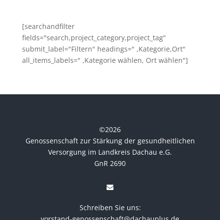
[searchandfilter
fields="search,project_category,project_tag"
submit_label="Filtern" headings=" ,Kategorie,Ort"
all_items_labels=" ,Kategorie wählen, Ort wählen"]
©
2026
Genossenschaft zur Stärkung der gesundheitlichen
Versorgung im Landkreis Dachau e.G.
GnR 2690
Schreiben Sie uns:
vorstand-genossenschaft@dachauplus.de