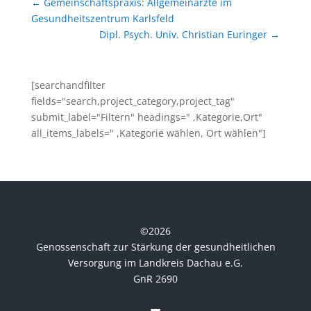
←
Gemeinschaftspraxis: Allgemeinärzte im
Gesundheitszentrum Karlsfeld
Dipl. Psych. Univ. Christian Euringer
→
[searchandfilter
fields="search,project_category,project_tag"
submit_label="Filtern" headings=" ,Kategorie,Ort"
all_items_labels=" ,Kategorie wählen, Ort wählen"]
©
2026
Genossenschaft zur Stärkung der gesundheitlichen
Versorgung im Landkreis Dachau e.G.
GnR 2690