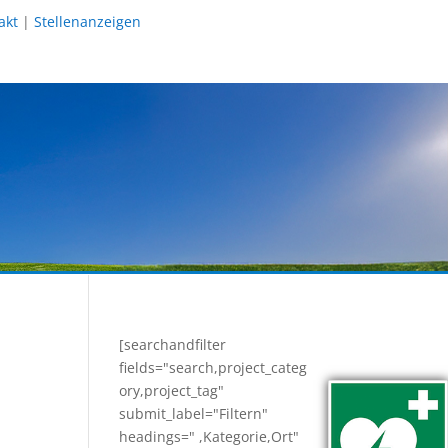
akt
|
Stellenanzeigen
[searchandfilter
fields="search,project_categ
ory,project_tag"
submit_label="Filtern"
headings=" ,Kategorie,Ort"