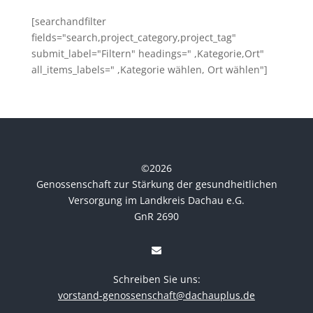
[searchandfilter
fields="search,project_category,project_tag"
submit_label="Filtern" headings=" ,Kategorie,Ort"
all_items_labels=" ,Kategorie wählen, Ort wählen"]
©
2026
Genossenschaft zur Stärkung der gesundheitlichen
Versorgung im Landkreis Dachau e.G.
GnR 2690
Schreiben Sie uns:
vorstand-genossenschaft@dachauplus.de