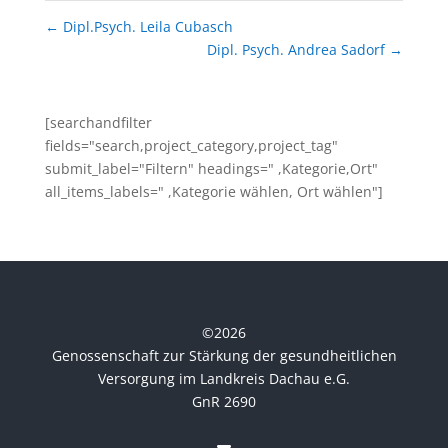
←
Dipl.Psych. Leila Cubasch
Dipl. Psych. Andrea Sadorf
→
[searchandfilter
fields="search,project_category,project_tag"
submit_label="Filtern" headings=" ,Kategorie,Ort"
all_items_labels=" ,Kategorie wählen, Ort wählen"]
©
2026
Genossenschaft zur Stärkung der gesundheitlichen
Versorgung im Landkreis Dachau e.G.
GnR 2690