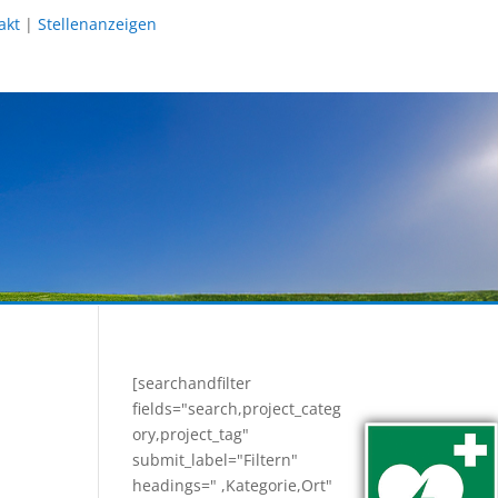
akt
|
Stellenanzeigen
[searchandfilter
fields="search,project_categ
ory,project_tag"
submit_label="Filtern"
headings=" ,Kategorie,Ort"