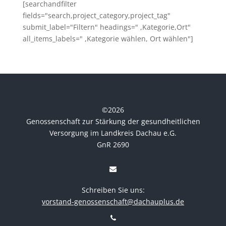
[searchandfilter
fields="search,project_category,project_tag"
submit_label="Filtern" headings=" ,Kategorie,Ort"
all_items_labels=" ,Kategorie wählen, Ort wählen"]
©
2026
Genossenschaft zur Stärkung der gesundheitlichen
Versorgung im Landkreis Dachau e.G.
GnR 2690
Schreiben Sie uns:
vorstand-genossenschaft@dachauplus.de