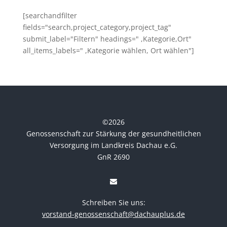
[searchandfilter
fields="search,project_category,project_tag"
submit_label="Filtern" headings=" ,Kategorie,Ort"
all_items_labels=" ,Kategorie wählen, Ort wählen"]
©
2026
Genossenschaft zur Stärkung der gesundheitlichen
Versorgung im Landkreis Dachau e.G.
GnR 2690
Schreiben Sie uns:
vorstand-genossenschaft@dachauplus.de