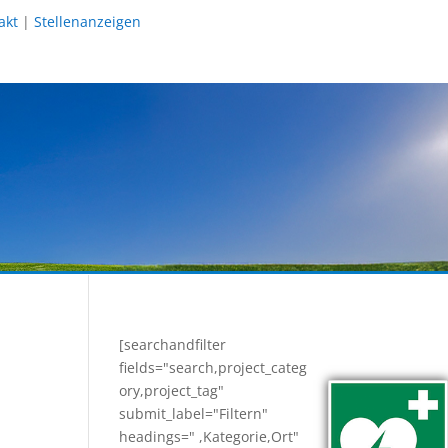
akt
|
Stellenanzeigen
[searchandfilter
fields="search,project_categ
ory,project_tag"
submit_label="Filtern"
headings=" ,Kategorie,Ort"