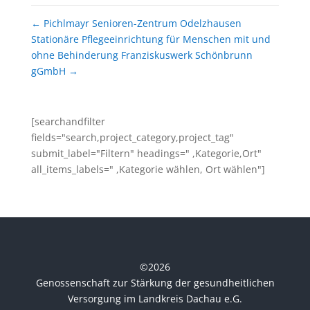
←
Pichlmayr Senioren-Zentrum Odelzhausen
Stationäre Pflegeeinrichtung für Menschen mit und
ohne Behinderung Franziskuswerk Schönbrunn
gGmbH
→
[searchandfilter
fields="search,project_category,project_tag"
submit_label="Filtern" headings=" ,Kategorie,Ort"
all_items_labels=" ,Kategorie wählen, Ort wählen"]
©
2026
Genossenschaft zur Stärkung der gesundheitlichen
Versorgung im Landkreis Dachau e.G.