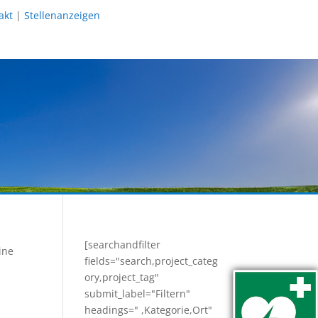
akt
|
Stellenanzeigen
[searchandfilter
ine
fields="search,project_categ
ory,project_tag"
submit_label="Filtern"
headings=" ,Kategorie,Ort"