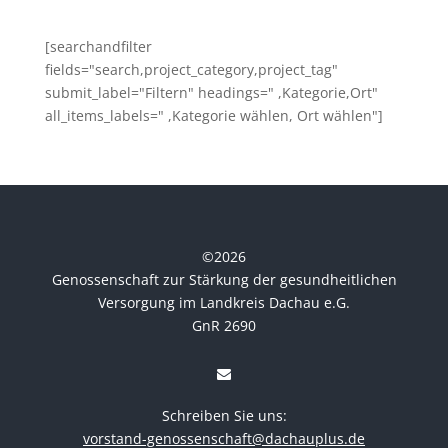
[searchandfilter
fields="search,project_category,project_tag"
submit_label="Filtern" headings=" ,Kategorie,Ort"
all_items_labels=" ,Kategorie wählen, Ort wählen"]
©
2026
Genossenschaft zur Stärkung der gesundheitlichen
Versorgung im Landkreis Dachau e.G.
GnR 2690
Schreiben Sie uns:
vorstand-genossenschaft@dachauplus.de