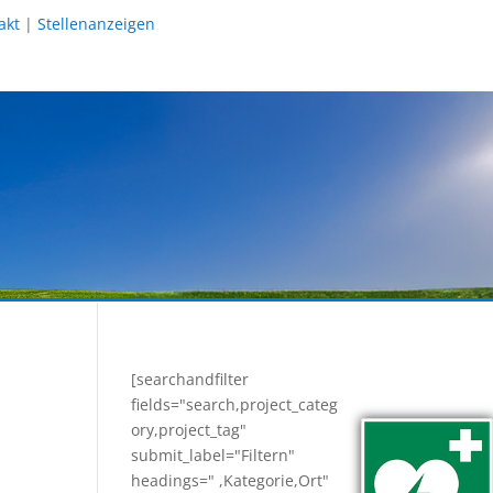
akt
|
Stellenanzeigen
[searchandfilter
fields="search,project_categ
ory,project_tag"
submit_label="Filtern"
headings=" ,Kategorie,Ort"