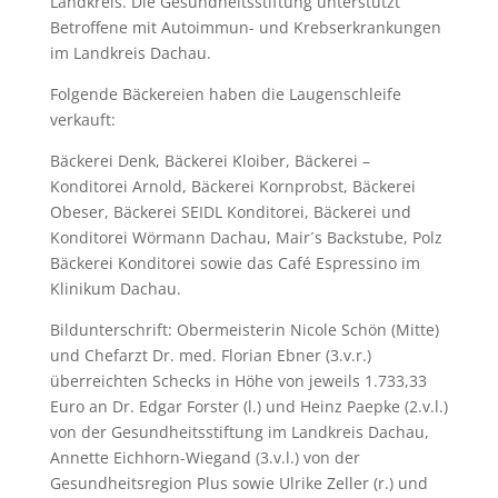
Landkreis. Die Gesundheitsstiftung unterstützt
Betroffene mit Autoimmun- und Krebserkrankungen
im Landkreis Dachau.
Folgende Bäckereien haben die Laugenschleife
verkauft:
Bäckerei Denk, Bäckerei Kloiber, Bäckerei –
Konditorei Arnold, Bäckerei Kornprobst, Bäckerei
Obeser, Bäckerei SEIDL Konditorei, Bäckerei und
Konditorei Wörmann Dachau, Mair´s Backstube, Polz
Bäckerei Konditorei sowie das Café Espressino im
Klinikum Dachau.
Bildunterschrift: Obermeisterin Nicole Schön (Mitte)
und Chefarzt Dr. med. Florian Ebner (3.v.r.)
überreichten Schecks in Höhe von jeweils 1.733,33
Euro an Dr. Edgar Forster (l.) und Heinz Paepke (2.v.l.)
von der Gesundheitsstiftung im Landkreis Dachau,
Annette Eichhorn-Wiegand (3.v.l.) von der
Gesundheitsregion Plus sowie Ulrike Zeller (r.) und