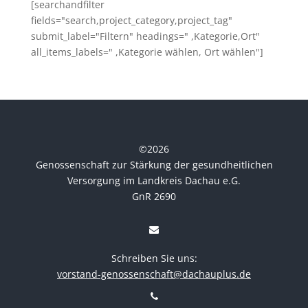
[searchandfilter
fields="search,project_category,project_tag"
submit_label="Filtern" headings=" ,Kategorie,Ort"
all_items_labels=" ,Kategorie wählen, Ort wählen"]
©
2026
Genossenschaft zur Stärkung der gesundheitlichen
Versorgung im Landkreis Dachau e.G.
GnR 2690
Schreiben Sie uns:
vorstand-genossenschaft@dachauplus.de