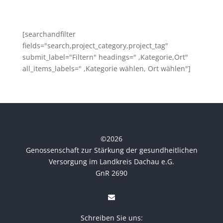
[searchandfilter
fields="search,project_category,project_tag"
submit_label="Filtern" headings=" ,Kategorie,Ort"
all_items_labels=" ,Kategorie wählen, Ort wählen"]
©
2026
Genossenschaft zur Stärkung der gesundheitlichen
Versorgung im Landkreis Dachau e.G.
GnR 2690
Schreiben Sie uns: